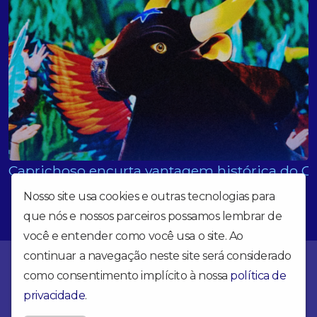
Caprichoso encurta vantagem histórica do Ga
Nosso site usa cookies e outras tecnologias para
que nós e nossos parceiros possamos lembrar de
você e entender como você usa o site. Ao
continuar a navegação neste site será considerado
Seja nosso apoiador da Rádio Seleção Azul e colabore com
crescimento da nossa Rádio. Pix e-mail:
como consentimento implícito à nossa
política de
radio.selecaoazul@gmail.com — CNPJ: 10.897.024/0001-49
privacidade
.